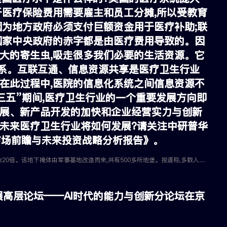
于医疗保险费用需要雇主和员工分摊,所以受教育
因为地方政府必须支付巨额资金用于医疗补助;联
国家中央政府的赤字都是由医疗费用导致的。因
大的寄生虫,吸走很多我们必要的生活资源。它
系。互联互通、信息资源共享是医疗卫生行业
在此过程中,医院的信息化系统之间信息资源不
三五”期间,医疗卫生行业的一个重要发展方向即
发展、新产品开发的加快和企业经营实力与创新
。未来医疗卫生行业将如何发展?请关注中研普华
业市场前瞻与未来投资战略分析报告》。
12月14日,美国南达科他州,当地一家地下掩体公司受疫情影响今年顾客咨询量上涨20倍。该地下掩体由军事基地改造而来,共有500多所地堡。报道称,多数人考虑搬入地下是因不信任政府能保护自己,其中一名买家疫情初期开始就进入“地下诺亚方舟”居住。
展高层论坛——AI时代的能力与创新分论坛在京