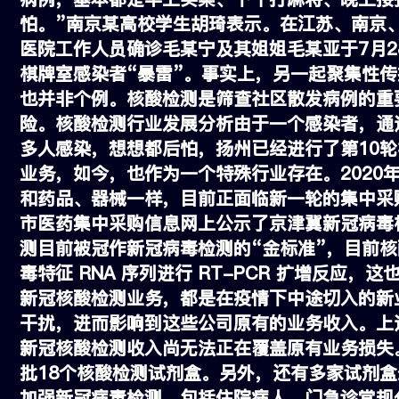
怕。”南京某高校学生胡琦表示。在江苏、南京
医院工作人员确诊毛某宁及其姐姐毛某亚于7月
棋牌室感染者“暴雷”。事实上，另一起聚集性
也并非个例。核酸检测是筛查社区散发病例的重
险。核酸检测行业发展分析由于一个感染者，通
多人感染，想想都后怕，扬州已经进行了第10
业务，如今，也作为一个特殊行业存在。2020
和药品、器械一样，目前正面临新一轮的集中采
市医药集中采购信息网上公示了京津冀新冠病毒
测目前被冠作新冠病毒检测的“金标准”，目前
毒特征 RNA 序列进行 RT-PCR 扩增反应
新冠核酸检测业务，都是在疫情下中途切入的新
干扰，进而影响到这些公司原有的业务收入。上
新冠核酸检测收入尚无法正在覆盖原有业务损失。
批18个核酸检测试剂盒。另外，还有多家试剂
加强新冠病毒检测，包括住院病人、门急诊常规