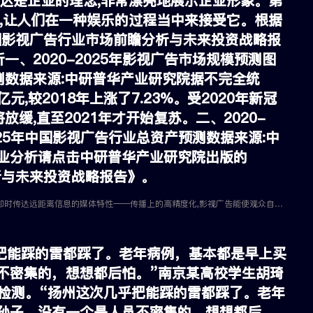
达是企业的理念,非常漂亮地展示企业形象。第
,让人们在一种娱乐的过程当中来接受它。根据
中国影视广告行业市场前瞻分析与未来投资战略报
一、2020-2025年影视广告市场规模预测图
预测数据来源:中研普华产业研究院据不完全统
元,较2018年上涨了7.23%。受2020年新冠
放缓,直至2021年才开始复苏。二、2020-
2025年中国影视广告行业总资产预测数据来源:中
业分析请点击中研普华产业研究院出版的
分析与未来投资战略报告》。
影视广告是非常奏效而且覆盖面较广的广告传播方法之一。影视广告制作上具有即时传达远距离信息的媒体特性——传播上的高精度化,影视广告能使观众自由的发挥对某种商品形象的想象,也能具体而准确地传达吸引顾客的意图。
乎把能踩的雷都踩了。老年病例，基本都是早上买
不密集的，想想都后怕。”南京某高校学生胡琦
0轮核酸检测。“扬州这次几乎把能踩的雷都踩了。老年
孙子，没有一个是人员不密集的，想想都后