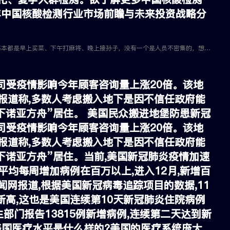
6年中国核酸检测行业市场前瞻与未来投资战略分
扬州已经进行了10轮核酸检测。“扬州这次几乎把能踩的雷都踩了。老年病例，基本都是早上买菜、下午打麻将、晚上接孙子，没有一个是人员不密集的，想想都后怕。”南京某高校学生胡琦表示。
公司受疫情影响今年顾客咨询量上涨20倍。该地
。报道称,多数人考虑搬入地下是因不信任政府能
下诺亚方舟”居住。 美国民众搬进地堡防患新冠
公司受疫情影响今年顾客咨询量上涨20倍。该地
。报道称,多数人考虑搬入地下是因不信任政府能
下诺亚方舟”居住。当前,美国新冠肺炎疫情加速
,平均每周增加病例在百万以上,进入12月,新增百
网报道,根据美国新冠病毒追踪项目的数据,11
到新高,这也是美国连续第10天新冠肺炎住院病例
生部门报告13815例新增病例,连续第二天达到新
美国医疗水平是什么样的?美国的医疗系统庞大