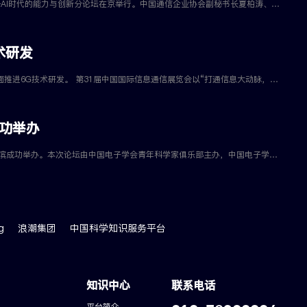
通信世界网消息（CWW）9月21日上午，2023中国信息通信业发展高层论坛——AI时代的能力与创新分论坛在京举行。中国通信企业协会副秘书长夏柏涛、中国工信出版传媒集团副总经理赵晨阳致辞。本次分论坛由中国信息通信研究院云计算与大数据人工智能
术研发
移动通信、光通信等领域全产业链优势，前瞻布局下一代互联网等前沿领域，全面推进6G技术研发。 第31届中国国际信息通信展览会以“打通信息大动脉，共创数智新时代”为主题，全面展示信息通信业发展最新成果。 ...... 工信部部长金壮龙4日在由工信部主办的第31届中国国际信息通信展览会上表示，将前瞻布局下一代互联网等前沿领域，全面推进6G技术研发。 金壮龙说，信息通信业是国民经济的战略性、基础性、先导性行业，对促进经济社会发展具有重要支撑作用。我国建成
功举办
2022年中国微波周期间，第11期全国电子信息青年科学家论坛于8月13日在哈尔滨成功举办。本次论坛由中国电子学会青年科学家俱乐部主办，中国电子学会微波分会、中国电子学会青年科学家俱乐部微波与电路系统专委会、哈尔滨工业大学电子与信息工程学院共同承办。
g
浪潮集团
中国科学知识服务平台
知识中心
联系电话
平台简介