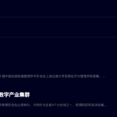
实现大赛和年会“零碳”目标近日，第九届全国大学生能源经济学术创意大赛暨第十届中国低碳发展管理学术年会在上海交通大学安泰经济与管理学院落幕。本次大会由中国优选法统筹法与经济数学研究会（中国“双法”研究会）低碳发展管理专业委员会、国际复杂系统工程学会和上海交通大学联合主办，上海交大安泰经管学院承办。
数字产业集群
5月21日至23日，以“开放、合作、转型、创新”为主题的第十二届中国中部投资贸易博览会在山西举办，大同作为全省4个分会场之一，疫情防控和各项会展活动组织有力、井然有序、卓有成效，得到了广大与会者的一致认同。通过承办这次会议，大同悠久深远 ...... 合作交流和项目对接。与会代表纷纷表示，对大同有了进一步了解，十分愿意到大同这样具有潜力的城市投资项目、开展合作、创业共赢。此次中部博览会大同分会场，最突出的亮点就是举办了大同云冈数字碳中和峰会。“转型”“六新”“数字”“碳中和”一时成为会场 ...... 内外的热词。通过深入交流研讨，大家看到了数字产业发展和能源数字化转型的广阔前景，在以数字经济助力经济转型和实现碳中和上形成了广泛的共识。据了解，大同市作为全国能源重化工基地和典型的资源依赖型城市，近年来按照省委“四为四高两同步”总体思路和要求